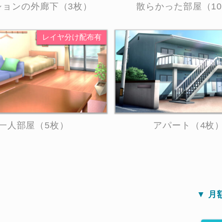
ションの外廊下（3枚）
散らかった部屋（1
一人部屋（5枚）
アパート（4枚
▼ 