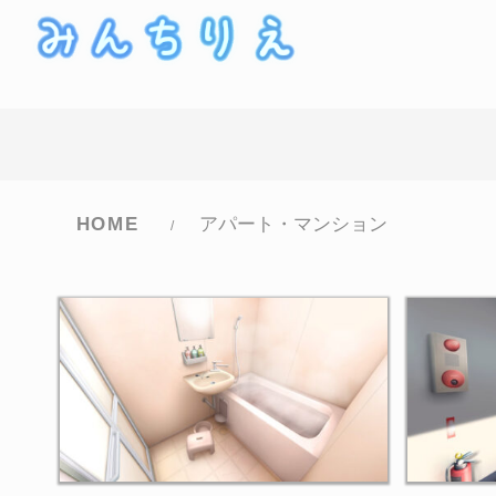
コ
ナ
ン
ビ
テ
ゲ
ン
ー
ツ
シ
へ
ョ
ス
ン
HOME
アパート・マンション
キ
に
ッ
移
プ
動