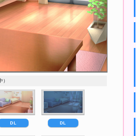
中）
DL
DL