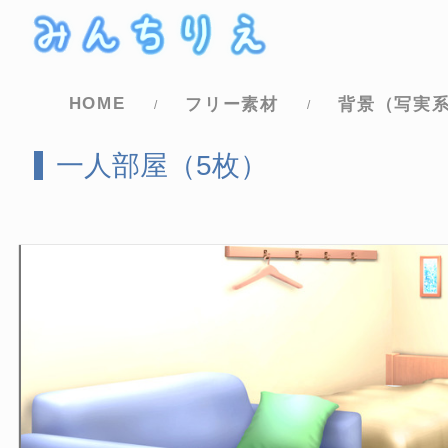
コ
ナ
ン
ビ
テ
ゲ
ン
ー
HOME
フリー素材
背景（写実
ツ
シ
へ
ョ
一人部屋（5枚）
ス
ン
キ
に
ッ
移
プ
動