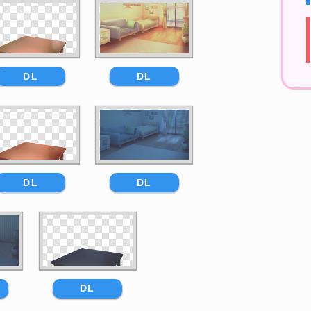
DL
DL
DL
DL
DL