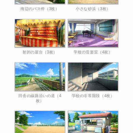
海辺のバス停（3枚）
小さな砂浜（3枚）
射的の屋台（3枚）
学校の音楽室（4枚）
田舎の線路沿いの道（4
学校の非常階段（4枚）
枚）