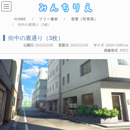
コ
ナ
ン
ビ
テ
ゲ
ン
ー
HOME
フリー素材
背景（写実系）
ツ
シ
へ
ョ
街中の裏通り（3枚）
ス
ン
キ
に
街中の裏通り（3枚）
ッ
移
プ
動
公開日
2022/12/28
更新日
2022/12/28
サイズ
1920×1080 px
画像形式
JPEG