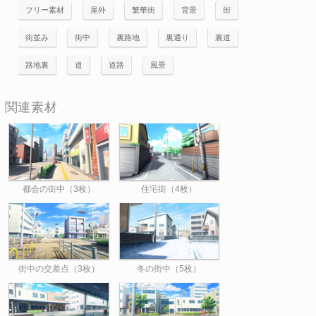
フリー素材
屋外
繁華街
背景
街
街並み
街中
裏路地
裏通り
裏道
路地裏
道
道路
風景
関連素材
都会の街中（3枚）
住宅街（4枚）
街中の交差点（3枚）
冬の街中（5枚）