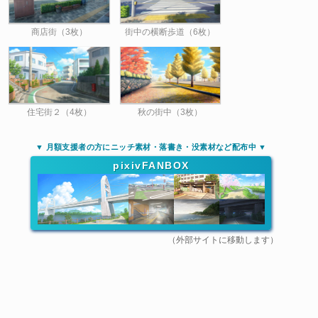
商店街（3枚）
街中の横断歩道（6枚）
住宅街２（4枚）
秋の街中（3枚）
▼ 月額支援者の方にニッチ素材・落書き・没素材など配布中 ▼
pixivFANBOX
（外部サイトに移動します）