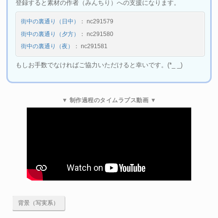
登録すると素材の作者（みんちり）への支援になります。
街中の裏通り（日中）
： nc291579
街中の裏通り（夕方）
： nc291580
街中の裏通り（夜）
： nc291581
もしお手数でなければご協力いただけると幸いです。(*_ _)
▼ 制作過程のタイムラプス動画 ▼
背景（写実系）