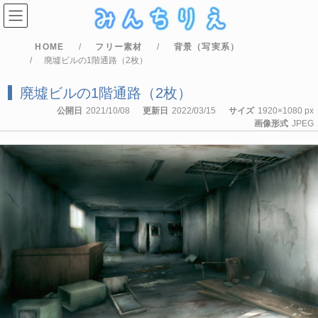
コ
ナ
ン
ビ
テ
ゲ
ン
ー
HOME
フリー素材
背景（写実系）
ツ
シ
へ
ョ
廃墟ビルの1階通路（2枚）
ス
ン
キ
に
廃墟ビルの1階通路（2枚）
ッ
移
プ
動
公開日
2021/10/08
更新日
2022/03/15
サイズ
1920×1080 px
画像形式
JPEG