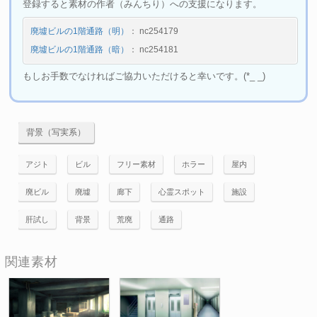
登録すると素材の作者（みんちり）への支援になります。
廃墟ビルの1階通路（明）
： nc254179
廃墟ビルの1階通路（暗）
： nc254181
もしお手数でなければご協力いただけると幸いです。(*_ _)
背景（写実系）
アジト
ビル
フリー素材
ホラー
屋内
廃ビル
廃墟
廊下
心霊スポット
施設
肝試し
背景
荒廃
通路
関連素材