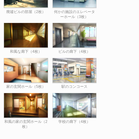
廃墟ビルの部屋（2枚）
何かの施設のエレベータ
ーホール（3枚）
和風な廊下（4枚）
ビルの廊下（4枚）
家の玄関ホール（5枚）
駅のコンコース
和風の家の玄関ホール（2
学校の廊下（4枚）
枚）