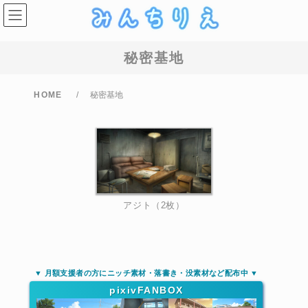
コ
ナ
ン
ビ
テ
ゲ
ン
ー
ツ
シ
秘密基地
へ
ョ
ス
ン
キ
に
ッ
移
HOME
秘密基地
プ
動
アジト（2枚）
▼ 月額支援者の方にニッチ素材・落書き・没素材など配布中 ▼
pixivFANBOX