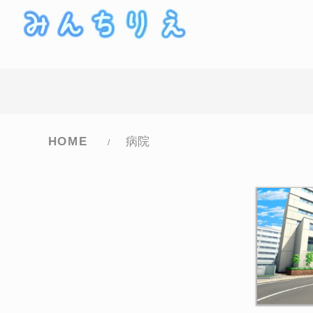
コ
ナ
ン
ビ
テ
ゲ
ン
ー
ツ
シ
へ
ョ
ス
ン
HOME
病院
キ
に
ッ
移
プ
動