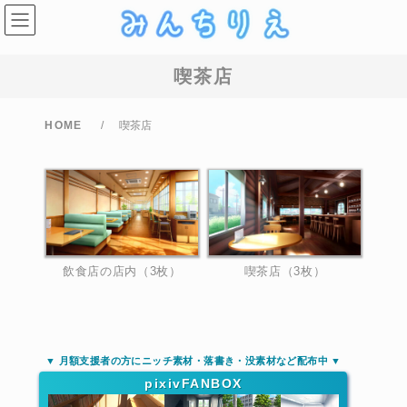
コ
ナ
ン
ビ
テ
ゲ
ン
ー
ツ
シ
喫茶店
へ
ョ
ス
ン
キ
に
ッ
移
HOME
喫茶店
プ
動
飲食店の店内（3枚）
喫茶店（3枚）
▼ 月額支援者の方にニッチ素材・落書き・没素材など配布中 ▼
pixivFANBOX