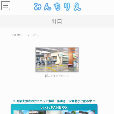
コ
ナ
ン
ビ
テ
ゲ
ン
ー
ツ
シ
出口
へ
ョ
ス
ン
キ
に
ッ
移
HOME
出口
プ
動
駅のコンコース
▼ 月額支援者の方にニッチ素材・落書き・没素材など配布中 ▼
pixivFANBOX