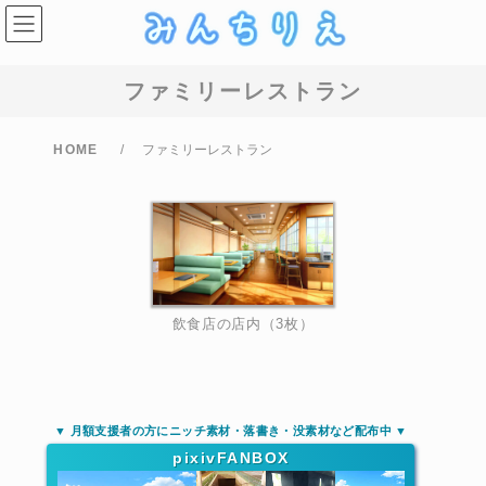
コ
ナ
ン
ビ
テ
ゲ
ン
ー
ツ
シ
ファミリーレストラン
へ
ョ
ス
ン
キ
に
ッ
移
HOME
ファミリーレストラン
プ
動
飲食店の店内（3枚）
▼ 月額支援者の方にニッチ素材・落書き・没素材など配布中 ▼
pixivFANBOX