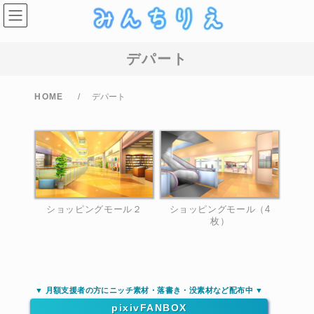
コ
ナ
ン
ビ
テ
ゲ
ン
ー
ツ
シ
デパート
へ
ョ
ス
ン
キ
に
ッ
移
HOME
デパート
プ
動
ショッピングモール２
ショッピングモール（4
枚）
▼ 月額支援者の方にニッチ素材・落書き・没素材など配布中 ▼
pixivFANBOX